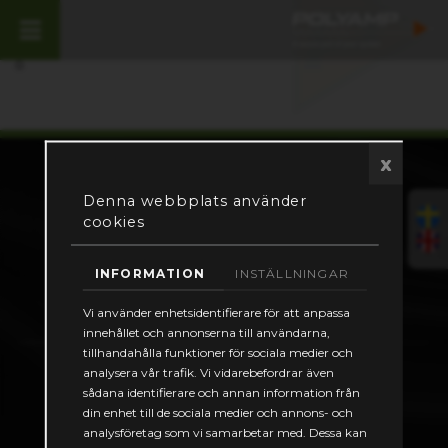
0
x
KONTAKT
Denna webbplats använder
Bäckgatan 10, 597 53 Åtvidaberg
cookies
Hovslagarevägen 31. 192 54 Sollentuna
+46 (0)120 854 00
info@polyamp.se
INFORMATION
INSTÄLLNINGAR
Vi använder enhetsidentifierare för att anpassa
innehållet och annonserna till användarna,
tillhandahålla funktioner för sociala medier och
MENU
analysera vår trafik. Vi vidarebefordrar även
sådana identifierare och annan information från
Hem
din enhet till de sociala medier och annons- och
Om oss
analysföretag som vi samarbetar med. Dessa kan
Produkter