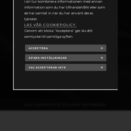
i sin tur kombinera informationen med annan
Produktkatalog
information som du har tillhandahållit eller som
Återförsäljare
de har samlat in när du har använt deras
Cases
tjänster.
Jobba hos oss
LÄS VÅR COOKIEPOLICY.
Kontakt
Genom att klicka ”Acceptera” ger du ditt
Cookie policy
samtycke till samtliga syften.
Registrera för access till manualer
ACCEPTERA
SPARA INSTÄLLNINGAR
JAG ACCEPTERAR INTE
Polyamp utvecklar, tillverkar och förmedlar strömförsörjningsprodukter. Vi
levererar även Minskyddssytem till fartyg och ubåtar samt mätsystem för
undervattenssignaturhantering. Kundanpassning är vår specialitet!
2026 COPYRIGHT © POLYAMP AKTIEBOLAG