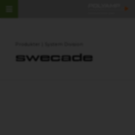
Produkter | System Division
swecade
TILLBAKA TILL PRODUKTER
Signaturhantering