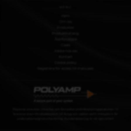
MENU
Hem
Om oss
Produkter
Produktkatalog
Återförsäljare
Cases
Jobba hos oss
Kontakt
Cookie policy
Registrera för access till manualer
Polyamp utvecklar, tillverkar och förmedlar strömförsörjningsprodukter. Vi
levererar även Minskyddssytem till fartyg och ubåtar samt mätsystem för
undervattenssignaturhantering. Kundanpassning är vår specialitet!