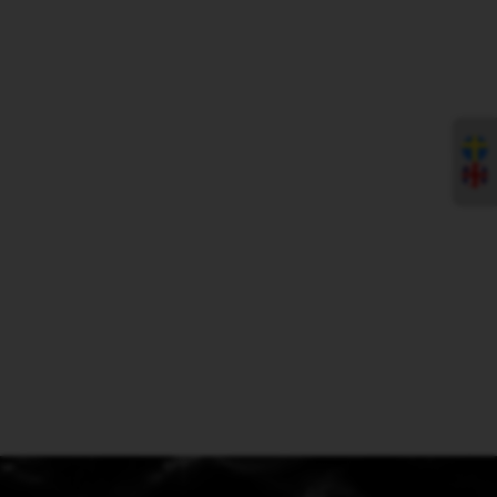
Undervattenssignaturer från fartyg som används för detektering
och svepning bör vara kända och kontrolleras för varje
örlogsfartyg innan ett uppdrag.
SWECADE© är ett programpaket för hantering av undervattens
magnetisk, elektrisk och trycksignaturer. Det har utvecklats i
samarbete med FMV (svenska Försvarets Materielverk) för att vara
det viktigaste verktyget i förutsägelse, design och utvärdering av
icke-akustiska undervattenssignaturer.
SWECADE© har använts vid alla svenska mätstationer (hav och
land) sedan 1995, och i sin nuvarande version är det också anpassat
för transportabla mätstationer.
SWECADE© körs på en vanlig PC och kan läsa sensorvärden från
en olika dataformat för datainsamling.