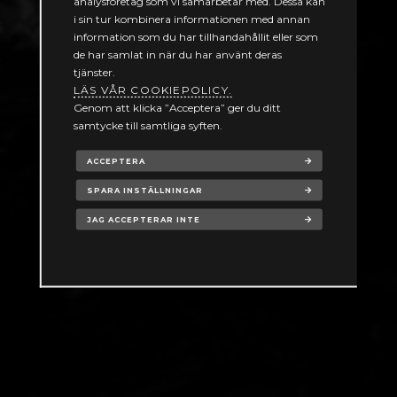
analysföretag som vi samarbetar med. Dessa kan
Inbyggd utbildning för operatörer och
i sin tur kombinera informationen med annan
avmagnetiseringstekniker
information som du har tillhandahållit eller som
de har samlat in när du har använt deras
tjänster.
KONTAKTA OSS
LÄS VÅR COOKIEPOLICY.
Genom att klicka ”Acceptera” ger du ditt
samtycke till samtliga syften.
ACCEPTERA
SPARA INSTÄLLNINGAR
JAG ACCEPTERAR INTE