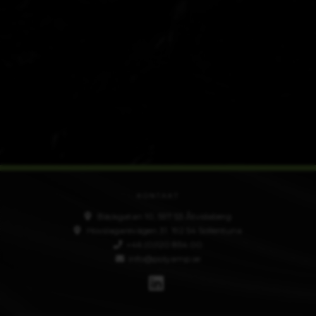
SWECADE© Screenshoot
KONTAKT
Bäckgatan 10, 597 53 Åtvidaberg
Hovslagarevägen 31. 192 54 Sollentuna
+46 (0)120 854 00
info@polyamp.se