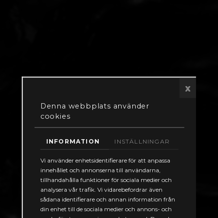
SWECADE© består av tre moduler
Signaturförutsägelse:
Beräknad magnetisk signatur på alla djup och omgivande fält
Modulär uppbyggnad av hela fartygets uppsättning av
komponenter (motorer, växlar etc.)
x
Konstruktionspaket för slingdesign:
Denna webbplats använder
cookies
Utformning av slingor för komponenter till ett fartyg eller en
E
fartygsklass
3D-grafik av kabelvägar
INFORMATION
INSTÄLLNINGAR
Förutsägelse av slingeffekter på alla avstånd
Vi använder enhetsidentifierare för att anpassa
innehållet och annonserna till användarna,
Avståndsverktygen är optimerade för:
tillhandahålla funktioner för sociala medier och
Signalbehandling och datahantering
analysera vår trafik. Vi vidarebefordrar även
Snabb, halvautomatisk, slingprediktering och definition av
sådana identifierare och annan information från
optimala inställningar
din enhet till de sociala medier och annons- och
Kraftfulla visnings- och utskriftsrutiner