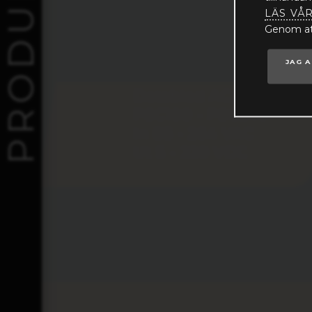
LÄS VÅ
Genom att
JAG 
Datablad AC/DC
PSC100 - PSC240
In 85 - 264 VAC
Ut 5 - 220 VDC