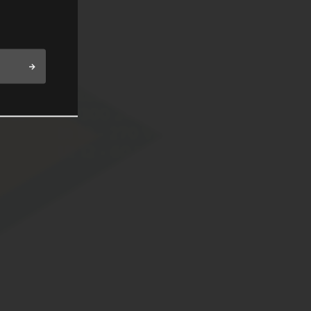
C
Datablad DC/DC
0 W
PU300 240 - 300 W
In 10 - 270 VDC 1:3
Ut 12 - 60 VDC